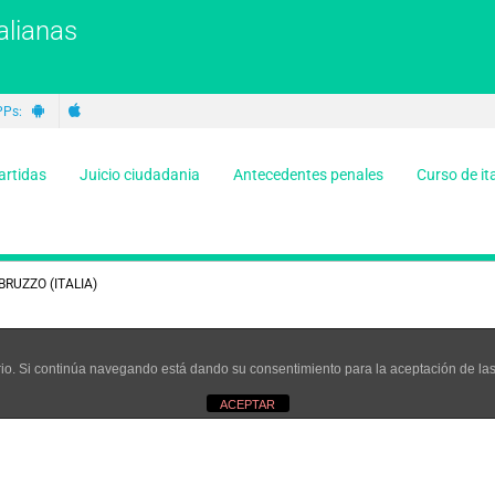
alianas
PPs:
artidas
Juicio ciudadania
Antecedentes penales
Curso de it
ABRUZZO (ITALIA)
uario. Si continúa navegando está dando su consentimiento para la aceptación de l
ACEPTAR