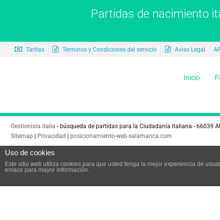
Partidas de nacimiento it
Tarifas
Términos y Condiciones del servicio
Aviso Legal
A
Inicio
P
Gestionista italia
- búsqueda de partidas para la Ciudadanía italiana - 66039 
Sitemap
|
Privacidad
|
posicionamiento-web-salamanca.com
Uso de cookies
Este sitio web utiliza cookies para que usted tenga la mejor experiencia de us
enlace para mayor información.