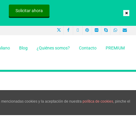
Solicitar ahora
aliano
Blog
¿Quiénes somos?
Contacto
PREMIUM
as mencionadas cookies y la aceptación de nuestra
política de cookies
, pinche el