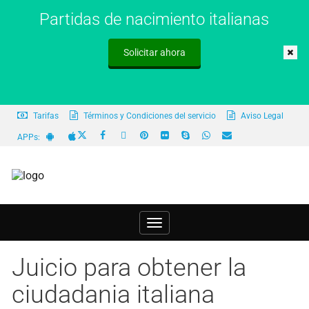
Partidas de nacimiento italianas
Solicitar ahora
Tarifas
Términos y Condiciones del servicio
Aviso Legal
APPs:
Toggle
navigation
Juicio para obtener la
ciudadania italiana