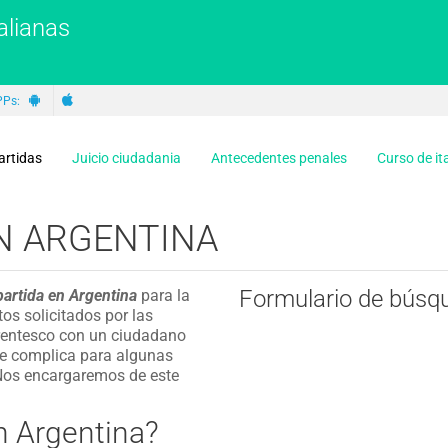
alianas
PPs:
artidas
Juicio ciudadania
Antecedentes penales
Curso de it
N ARGENTINA
Formulario de búsq
artida en Argentina
para la
tos solicitados por las
arentesco con un ciudadano
a se complica para algunas
. Nos encargaremos de este
n Argentina?