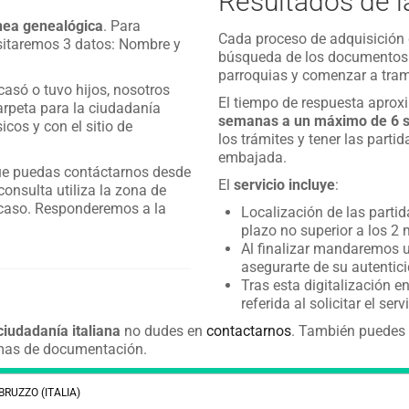
Resultados de l
ínea genealógica
. Para
Cada proceso de adquisición d
sitaremos 3 datos: Nombre y
búsqueda de los documentos. 
parroquias y comenzar a trami
casó o tuvo hijos, nosotros
El tiempo de respuesta apro
arpeta para la ciudadanía
semanas a un máximo de 6
icos y con el sitio de
los trámites y tener las parti
embajada.
ue puedas contáctarnos desde
El
servicio incluye
:
consulta utiliza la zona de
 caso. Responderemos a la
Localización de las parti
plazo no superior a los 2
Al finalizar mandaremos u
asegurarte de su autentic
Tras esta digitalización e
referida al solicitar el serv
ciudadanía italiana
no dudes en
contactarnos
. También puedes r
temas de documentación.
ABRUZZO (ITALIA)