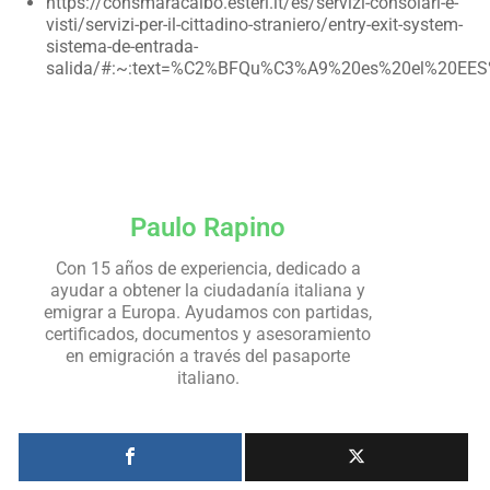
https://consmaracaibo.esteri.it/es/servizi-consolari-e-
visti/servizi-per-il-cittadino-straniero/entry-exit-system-
sistema-de-entrada-
salida/#:~:text=%C2%BFQu%C3%A9%20es%20el%20EES%
Paulo Rapino
Con 15 años de experiencia, dedicado a
ayudar a obtener la ciudadanía italiana y
emigrar a Europa. Ayudamos con partidas,
certificados, documentos y asesoramiento
en emigración a través del pasaporte
italiano.