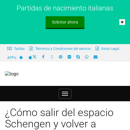
Partidas de nacimiento italianas
Solicitar ahora
Tarifas
Términos y Condiciones del servicio
Aviso Legal
APPs:
Toggle
navigation
¿Cómo salir del espacio
Schengen y volver a