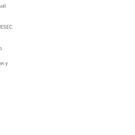
ual.
IESEC.
o
en y