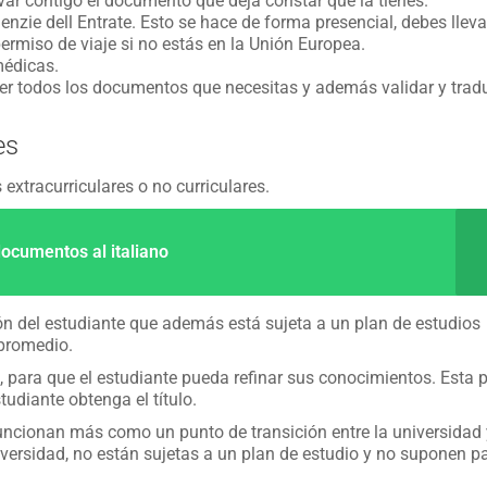
evar contigo el documento que deja constar que la tienes.
genzie dell Entrate. Esto se hace de forma presencial, debes lleva
ermiso de viaje si no estás en la Unión Europea.
médicas.
r todos los documentos que necesitas y además validar y tradu
es
s extracurriculares o no curriculares.
ocumentos al italiano
ón del estudiante que además está sujeta a un plan de estudios
 promedio.
o, para que el estudiante pueda refinar sus conocimientos. Esta p
udiante obtenga el título.
funcionan más como un punto de transición entre la universidad 
versidad, no están sujetas a un plan de estudio y no suponen pa