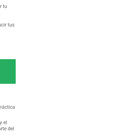
r tu
cir tus
ráctica
y el
rte del