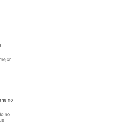
a
 mejor
iana
no
do no
us