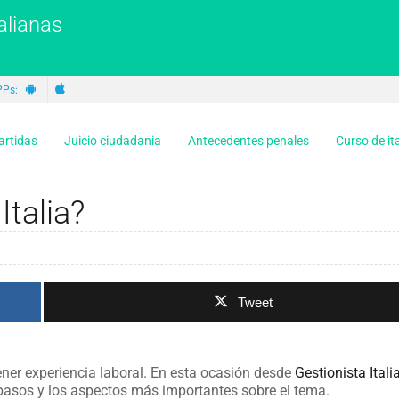
alianas
PPs:
artidas
Juicio ciudadania
Antecedentes penales
Curso de it
talia?
Tweet
ener experiencia laboral. En esta ocasión desde
Gestionista Itali
pasos y los aspectos más importantes sobre el tema.