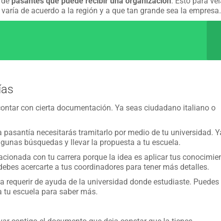
a de
pasantes que puede recibir una organización
. Esto para ve
 varía de acuerdo a la región y a que tan grande sea la empresa.
ías
 contar con cierta documentación. Ya seas ciudadano italiano o
a pasantía necesitarás tramitarlo por medio de tu universidad. 
algunas búsquedas y llevar la propuesta a tu escuela.
cionada con tu carrera porque la idea es aplicar tus conocimie
debes acercarte a tus coordinadores para tener más detalles.
 a requerir de ayuda de la universidad donde estudiaste. Puedes
a tu escuela para saber más.