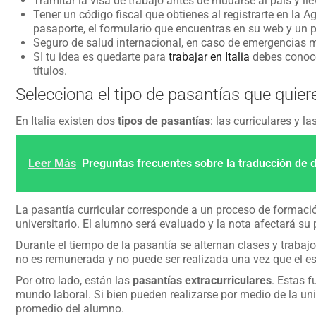
Tramitar la visa de trabajo antes de mudarse al país y ll
Tener un código fiscal que obtienes al registrarte en la A
pasaporte, el formulario que encuentras en su web y un p
Seguro de salud internacional, en caso de emergencias 
SI tu idea es quedarte para
trabajar en Italia
debes conoce
títulos.
Selecciona el tipo de pasantías que quier
En Italia existen dos
tipos de pasantías
: las curriculares y la
Leer Más
Preguntas frecuentes sobre la traducción de d
La pasantía curricular corresponde a un proceso de formaci
universitario. El alumno será evaluado y la nota afectará su
Durante el tiempo de la pasantía se alternan clases y trabaj
no es remunerada y no puede ser realizada una vez que el est
Por otro lado, están las
pasantías extracurriculares
. Estas 
mundo laboral. Si bien pueden realizarse por medio de la uni
promedio del alumno.