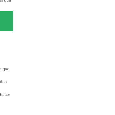
lar que
Ya que
ntos.
 hacer