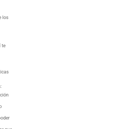
e los
 te
ticas
:
ación
o
poder