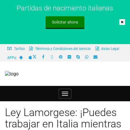
Partidas de nacimiento italianas
Solicitar ahora
Tarifas
Términos y Condiciones del servicio
Aviso Legal
APPs:
Toggle
navigation
Ley Lamorgese: ¡Puedes
trabajar en Italia mientras