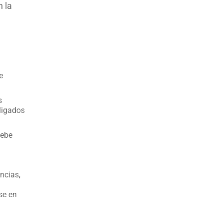
n la
e
s
bligados
debe
ncias,
se en