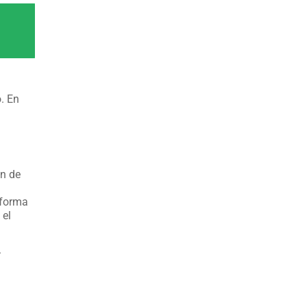
. En
ón de
 forma
 el
.