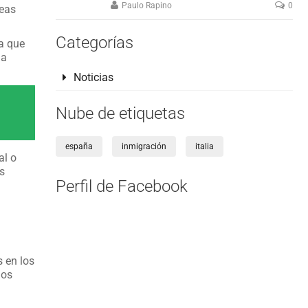
Paulo Rapino
0
seas
Categorías
a que
ia
Noticias
Nube de etiquetas
españa
inmigración
italia
al o
s
Perfil de Facebook
 en los
los