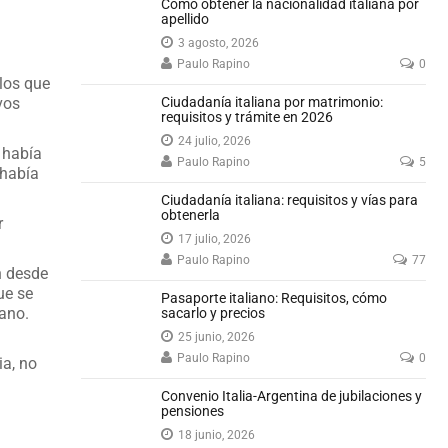
Cómo obtener la nacionalidad italiana por
apellido
3 agosto, 2026
Paulo Rapino
0
los que
vos
Ciudadanía italiana por matrimonio:
requisitos y trámite en 2026
24 julio, 2026
 había
Paulo Rapino
5
 había
Ciudadanía italiana: requisitos y vías para
obtenerla
r
17 julio, 2026
Paulo Rapino
77
n desde
ue se
Pasaporte italiano: Requisitos, cómo
ano.
sacarlo y precios
25 junio, 2026
Paulo Rapino
0
ia, no
Convenio Italia-Argentina de jubilaciones y
pensiones
18 junio, 2026