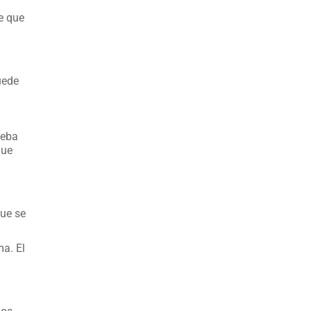
e que
uede
ueba
que
que se
a. El