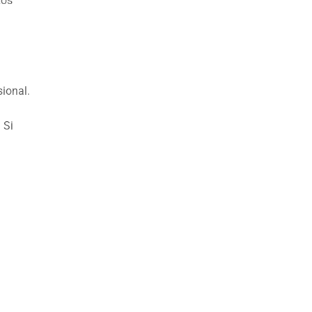
Los
ional.
 Si